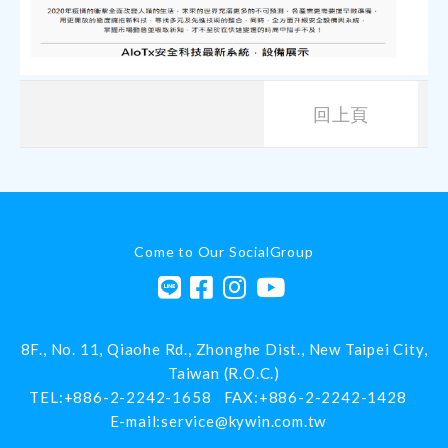
回上頁
Come to Our SocialGroup
8F., No. 11, Qiaohe Rd.,
Zhonghe Dist.,
New Taipei City
,
Taiwan (R.O.C.)
TEL:
+886-2-2242-1658
FAX:
+886-2-2242-1428
E-mail:
service@kywin.com.tw