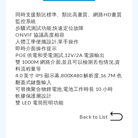
同時支援類比標準、類比高畫質、網路HD畫質
監控系統
步驟式測試功能,快速定位故障
ONVIF 協議高度相容
人體工學便攜設計,單手操作
即時介面操作提示
POE 供電和受電測試,12V/2A 電源輸出
雙 1000M 網路介面,並且可以檢測丟包情況,資
料流程量等
4.0 英寸 IPS 顯示幕,800X480 解析度,16.7M 色
翻蓋式鍵盤輸入
可替換聚合物鋰電池,電池工作時長 10 小時
軟膠保護層設計
雙 LED 電筒照明功能
Back to List