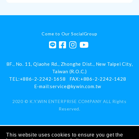
Come to Our SocialGroup
8F., No. 11, Qiaohe Rd.,
Zhonghe Dist.,
New Taipei City
,
Taiwan (R.O.C.)
TEL:
+886-2-2242-1658
FAX:
+886-2-2242-1428
E-mail:
service@kywin.com.tw
2020 ©
K.Y.WIN ENTERPRISE COMPANY
ALL Rights
Reserved.
This website uses cookies to ensure you get the